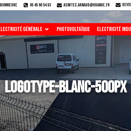
Devis
r-Bonnieure
05 45 90 54 63
asimtec.arnaud@orange.fr
ELECTRICITÉ GÉNÉRALE
PHOTOVOLTAÏQUE
ELECTRICITÉ IND
logotype-blanc-500px