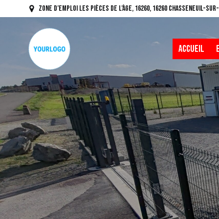
Zone d’Emploi Les Pièces de l’Àge, 16260, 16260 Chasseneuil-su
ACCUEIL