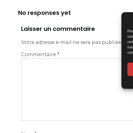
No responses yet
Laisser un commentaire
Pou
coo
Votre adresse e-mail ne sera pas publiée.
Les
ces
nav
con
Commentaire
*