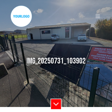
IMG_20250731_103902